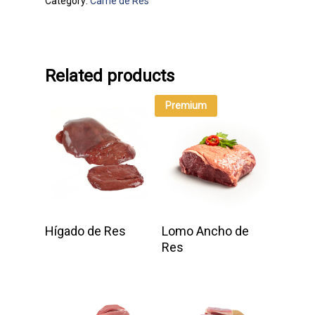
Category:
Carne de Res
Información de Contacto
Para información y ventas, po
Related products
escribir a:
ventas@embutidoslancer.co
Premium
O bien llamar a los teléfonos:
(506) 2441-0181
(506) 2441-0186
Alajuela | Costa Rica
Add To Cart
Add To Cart
Hígado de Res
Lomo Ancho de
Res