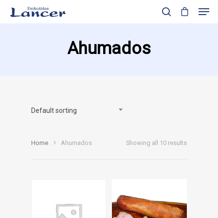
Ahumados
Presione enter para buscar o ESC para cerrar
Default sorting
Home
Ahumados
Showing all 10 results