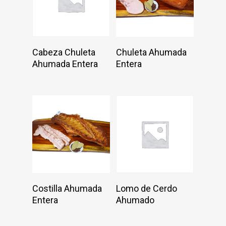
Add To Cart
Add To Cart
Cabeza Chuleta
Chuleta Ahumada
Ahumada Entera
Entera
Add To Cart
Add To Cart
Costilla Ahumada
Lomo de Cerdo
Embutidos Lancer | Tradició
Entera
Ahumado
Calidad