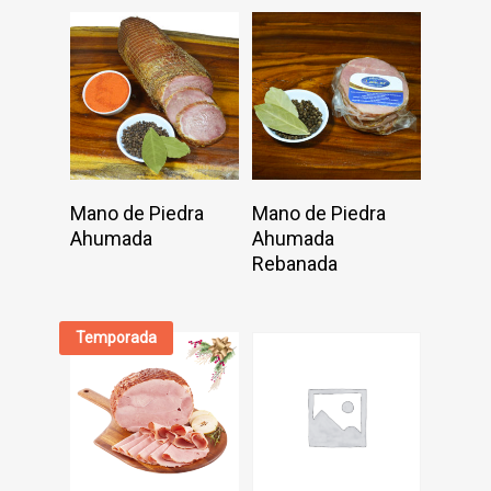
Productos
¿Quiénes somos?
Información de Contacto
Para información y ventas, po
Add To Cart
Add To Cart
Mano de Piedra
Mano de Piedra
escribir a:
Ahumada
Ahumada
ventas@embutidoslancer.co
Rebanada
O bien llamar a los teléfonos:
Temporada
(506) 2441-0181
(506) 2441-0186
Alajuela | Costa Rica