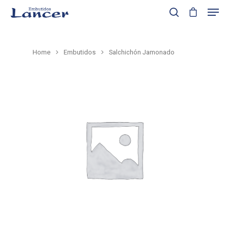
Home
Embutidos
Salchichón Jamonado
Presione enter para buscar o ESC para cerrar