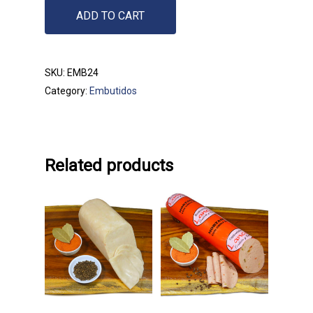
Productos
ADD TO CART
¿Quiénes somos?
SKU:
EMB24
Category:
Embutidos
Información de Contacto
Para información y ventas, po
escribir a:
ventas@embutidoslancer.co
Related products
O bien llamar a los teléfonos:
(506) 2441-0181
(506) 2441-0186
Alajuela | Costa Rica
Add To Cart
Add To Cart