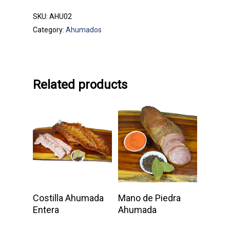
¿Quiénes somos?
SKU:
AHU02
Category:
Ahumados
Información de Contacto
Para información y ventas, po
escribir a:
Related products
ventas@embutidoslancer.co
O bien llamar a los teléfonos:
(506) 2441-0181
(506) 2441-0186
Alajuela | Costa Rica
Add To Cart
Add To Cart
Costilla Ahumada
Mano de Piedra
Entera
Ahumada