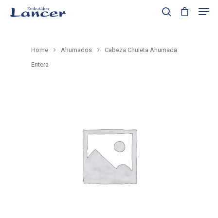
Home
Ahumados
Cabeza Chuleta Ahumada
Presione enter para buscar o ESC para cerrar
Entera